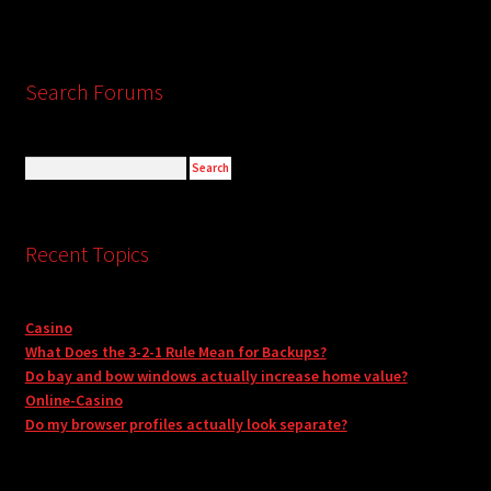
Search Forums
Recent Topics
Casino
What Does the 3-2-1 Rule Mean for Backups?
Do bay and bow windows actually increase home value?
Online-Casino
Do my browser profiles actually look separate?