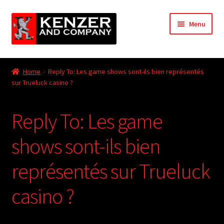
Skip
Skip
Menu
to
to
navigation
content
Expand
Home
child
Home
Reply To: Les game shows sont-ils bien représentés
menu
Expand
sur Trueluck casino ?
KODT Magazine
child
menu
Expand
HackMaster
Reply To: Les game
child
menu
Expand
Other Games
shows sont-ils bien
child
menu
Expand
représentés sur Trueluck
Store
child
menu
casino ?
Cries from the Attic
Expand
Community