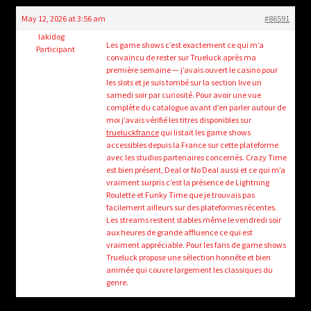
child
May 12, 2026 at 3:56 am
#86591
menu
Login/Create Account
lakidog
Les game shows c’est exactement ce qui m’a
Participant
convaincu de rester sur Trueluck après ma
première semaine — j’avais ouvert le casino pour
les slots et je suis tombé sur la section live un
samedi soir par curiosité. Pour avoir une vue
complète du catalogue avant d’en parler autour de
moi j’avais vérifié les titres disponibles sur
trueluckfrance
qui listait les game shows
accessibles depuis la France sur cette plateforme
avec les studios partenaires concernés. Crazy Time
est bien présent, Deal or No Deal aussi et ce qui m’a
vraiment surpris c’est la présence de Lightning
Roulette et Funky Time que je trouvais pas
facilement ailleurs sur des plateformes récentes.
Les streams restent stables même le vendredi soir
aux heures de grande affluence ce qui est
vraiment appréciable. Pour les fans de game shows
Trueluck propose une sélection honnête et bien
animée qui couvre largement les classiques du
genre.