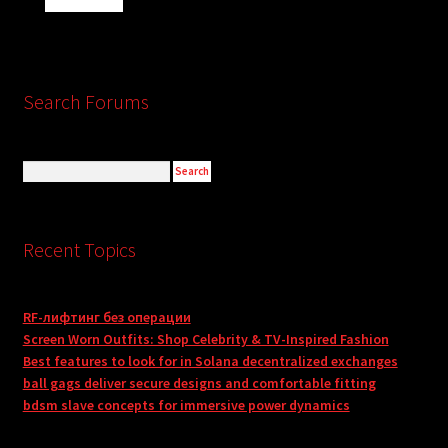
Search Forums
Recent Topics
RF-лифтинг без операции
Screen Worn Outfits: Shop Celebrity & TV-Inspired Fashion
Best features to look for in Solana decentralized exchanges
ball gags deliver secure designs and comfortable fitting
bdsm slave concepts for immersive power dynamics