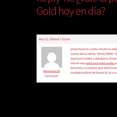
Gold hoy en día?
May 12, 2026 at 7:35 am
¡Hola! Pues te cuento desde mi sof
la mecánica de los “Sticky Wilds” d
que no es la típica slot plana; el s
info en esta
wild west gold reseña
p
decente y no sientes que estás tiran
Mingrates28
multiplicadores de hasta 5x, te va 
Participant