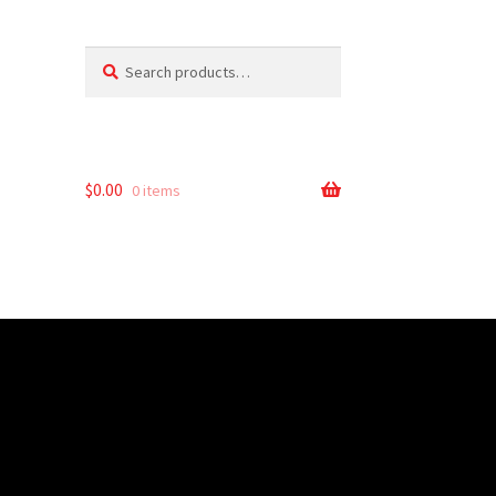
Search
Search
for:
$
0.00
0 items