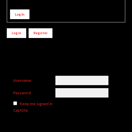
Alternative:
Log In
Log in
/
Register
Username:
Password:
Keep me signed in
Captcha