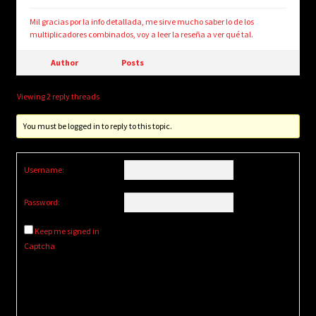
Mil gracias por la info detallada, me sirve mucho saber lo de los
multiplicadores combinados, voy a leer la reseña a ver qué tal.
Author
Posts
Viewing 2 reply threads
You must be logged in to reply to this topic.
Username:
Password:
Keep me signed in
Captcha