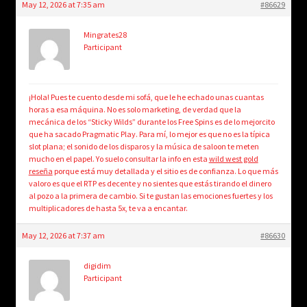
May 12, 2026 at 7:35 am
#86629
Mingrates28
Participant
¡Hola! Pues te cuento desde mi sofá, que le he echado unas cuantas
horas a esa máquina. No es solo marketing, de verdad que la
mecánica de los “Sticky Wilds” durante los Free Spins es de lo mejorcito
que ha sacado Pragmatic Play. Para mí, lo mejor es que no es la típica
slot plana; el sonido de los disparos y la música de saloon te meten
mucho en el papel. Yo suelo consultar la info en esta
wild west gold
reseña
porque está muy detallada y el sitio es de confianza. Lo que más
valoro es que el RTP es decente y no sientes que estás tirando el dinero
al pozo a la primera de cambio. Si te gustan las emociones fuertes y los
multiplicadores de hasta 5x, te va a encantar.
May 12, 2026 at 7:37 am
#86630
digidim
Participant