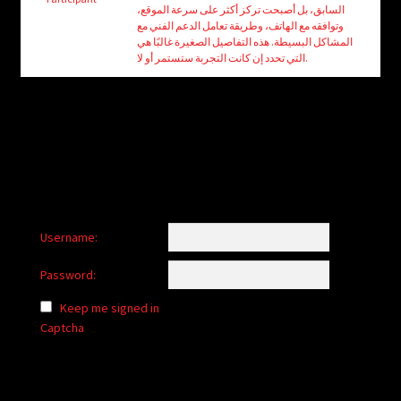
child
السابق، بل أصبحت تركز أكثر على سرعة الموقع،
menu
وتوافقه مع الهاتف، وطريقة تعامل الدعم الفني مع
Login/Create Account
المشاكل البسيطة. هذه التفاصيل الصغيرة غالبًا هي
التي تحدد إن كانت التجربة ستستمر أو لا.
Username:
Password:
Keep me signed in
Captcha