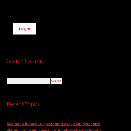
Alternative:
Log In
Search Forums
Recent Topics
Kazinoda bonusları qazanmaq və şərtləri öyrənmək
Warum wechseln Spieler zu JungliWin Deutschland?