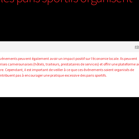
#8
 événements peuvent également avoir un impact positif sur l’économie locale. Ils peuvent
ises camerounaises (hôtels, traiteurs, prestataires de services) et offrir une plateforme 
ître. Cependant, il est important de veiller à ce que ces événements soient organisés de
ntribuent pas à encourager une pratique excessive des paris sportifs.