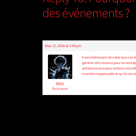
des événements ?
May 13, 2026 at 1:04 pm
Il est intéressant de noter que ces
générer des revenus pour les entrepr
artistes locaux pour se faire conna
manière responsable et qu’ils ne co
bims
Participant