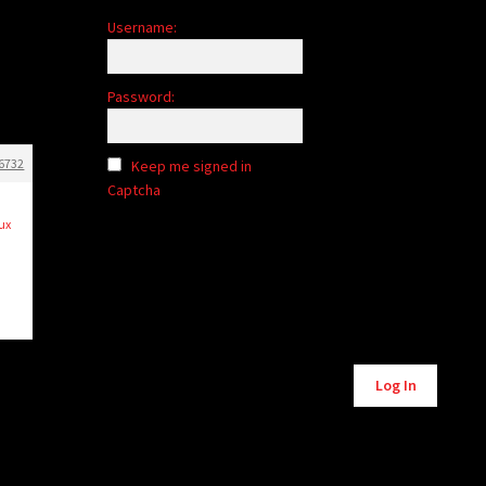
Username:
Password:
6732
Keep me signed in
Captcha
aux
Alternative:
Log In