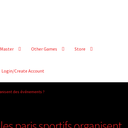
Master
Other Games
Store
Login/Create Account
rganisent des événements ?
es paris sportifs organisent