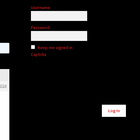
Username:
Password:
Keep me signed in
Captcha
6724
Alternative:
e
Log In