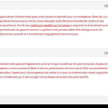
#8
rganisation d’événements peut avoir plusieurs objectifs pour ces entreprises. Bien sûr, il y 
quisition de nouveaux clients, mais cela peut aussi être une manière de renforcer leur
su social local. On dit que
1xbet paris sportifs au Cameroun
a organisé un événement ave
représentants du gouvernement. La présence de personnalités et le dialogue avec les
gitimer leur activité et à montrer leur engagement envers le pays.
#8
es événements peuvent également avoir un impact positif sur l’économie locale. Ils peuven
prises camerounaises (hôtels, traiteurs, prestataires de services) et offrir une plateforme
connaître. Cependant, il est important de veiller à ce que ces événements soient organisés
ne contribuent pas à encourager une pratique excessive des paris sportifs.