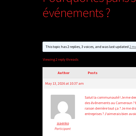
événements ?
This topic has 2 replies, 3 voices, and was last updated
2 mo
Viewing 2 reply threads
Author
Posts
May 13, 2026 at 10:37 am
Salut la communauté ! Je me deman
des événements au Cameroun ? Est-
raison derrière tout ça ? Je me di
entreprises ? J’aimerais bien avoir
siaenko
Participant