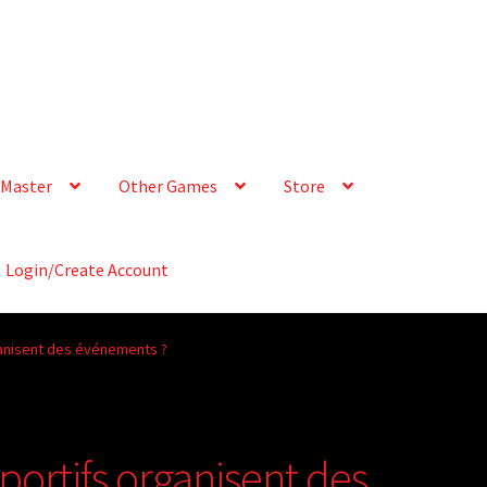
Master
Other Games
Store
Login/Create Account
ganisent des événements ?
portifs organisent des