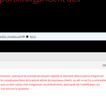
nths, 3 weeks ago
by
bims
.
#8
dais : pourquoi les entreprises de paris sportifs se donnent-elles la peine d’organiser
ce juste pour faire de la pub et attirer de nouveaux clients, ou est-ce qu’il y a une autr
s que ça doit coûter cher d’organiser ces événements, alors quel est l’intérêt pour ces
 vos avis sur la question.