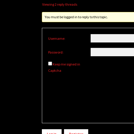
Viewing 2 reply threads
You must be logged in to reply to this topic.
Username:
Password:
Keep me signed in
Captcha
Alternative:
Log in
/
Register