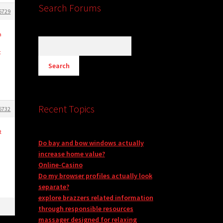
Search Forums
6729
a
c
Recent Topics
6732
t
Do bay and bow windows actually
increase home value?
Online-Casino
Do my browser profiles actually look
separate?
explore brazzers related information
through responsible resources
massager designed for relaxing