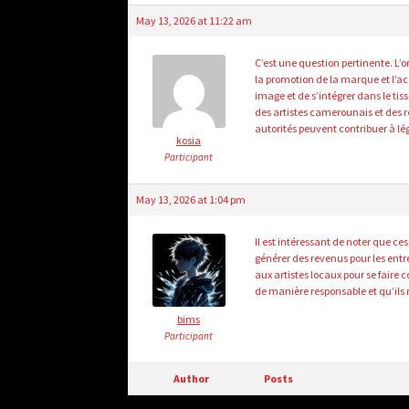
May 13, 2026 at 11:22 am
C’est une question pertinente. L’o
la promotion de la marque et l’ac
image et de s’intégrer dans le tis
des artistes camerounais et des 
autorités peuvent contribuer à lé
kosia
Participant
May 13, 2026 at 1:04 pm
Il est intéressant de noter que c
générer des revenus pour les entre
aux artistes locaux pour se faire 
de manière responsable et qu’ils 
bims
Participant
Author
Posts