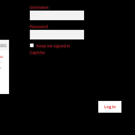
Username:
Password:
6803
Keep me signed in
Captcha
so
è
.
i
Alternative:
Log In