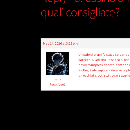
quali consigliate?
May 14, 2026 at 3:18 pm
Un paio di giorni fa stavo cercando
parecchio. Offrono un sacco di bonus
davvero impressionante: contano olt
Inoltre, il sito supporta diverse cri
un’occhiata, potresti trovare quello
bims
Participant