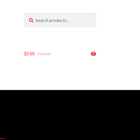
Search
Search
for:
$
0.00
0 items
 –