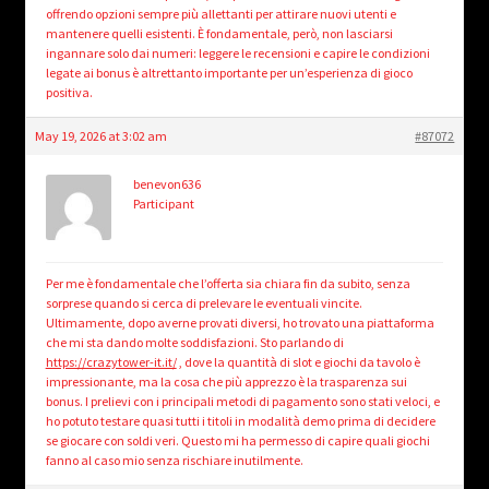
offrendo opzioni sempre più allettanti per attirare nuovi utenti e
mantenere quelli esistenti. È fondamentale, però, non lasciarsi
ingannare solo dai numeri: leggere le recensioni e capire le condizioni
legate ai bonus è altrettanto importante per un’esperienza di gioco
positiva.
May 19, 2026 at 3:02 am
#87072
benevon636
Participant
Per me è fondamentale che l’offerta sia chiara fin da subito, senza
sorprese quando si cerca di prelevare le eventuali vincite.
Ultimamente, dopo averne provati diversi, ho trovato una piattaforma
che mi sta dando molte soddisfazioni. Sto parlando di
https://crazytower-it.it/
, dove la quantità di slot e giochi da tavolo è
impressionante, ma la cosa che più apprezzo è la trasparenza sui
bonus. I prelievi con i principali metodi di pagamento sono stati veloci, e
ho potuto testare quasi tutti i titoli in modalità demo prima di decidere
se giocare con soldi veri. Questo mi ha permesso di capire quali giochi
fanno al caso mio senza rischiare inutilmente.