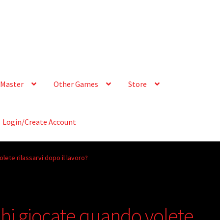
Master
Other Games
Store
Login/Create Account
lete rilassarvi dopo il lavoro?
chi giocate quando volete