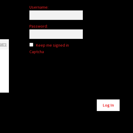
Username:
Password:
6873
Keep me signed in
Captcha
l
Alternative:
Log In