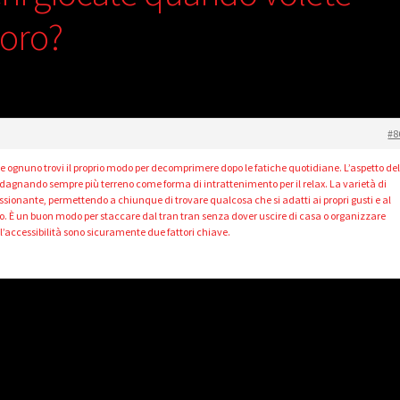
voro?
#8
 ognuno trovi il proprio modo per decomprimere dopo le fatiche quotidiane. L’aspetto de
uadagnando sempre più terreno come forma di intrattenimento per il relax. La varietà di
pressionante, permettendo a chiunque di trovare qualcosa che si adatti ai propri gusti e al
to. È un buon modo per staccare dal tran tran senza dover uscire di casa o organizzare
 l’accessibilità sono sicuramente due fattori chiave.