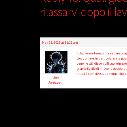
rilassarvi dopo il la
May 15, 2026 at 11:16 am
È davvero interessante vedere come
gioco online, in particolare, sta g
generi e stili disponibili oggi è im
proprio livello di impegno desidera
attività complesse. La semplicità e
bims
Participant