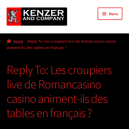
Skip
Skip
Menu
to
to
navigation
content
Expand
Home
child
Home
Reply To: Les croupiers live de Romancasino casino
menu
Expand
animent-ils des tables en français ?
KODT Magazine
child
menu
Expand
HackMaster
Reply To: Les croupiers
child
menu
Expand
Other Games
live de Romancasino
child
menu
Expand
casino animent-ils des
Store
child
menu
tables en français ?
Cries from the Attic
Expand
Community