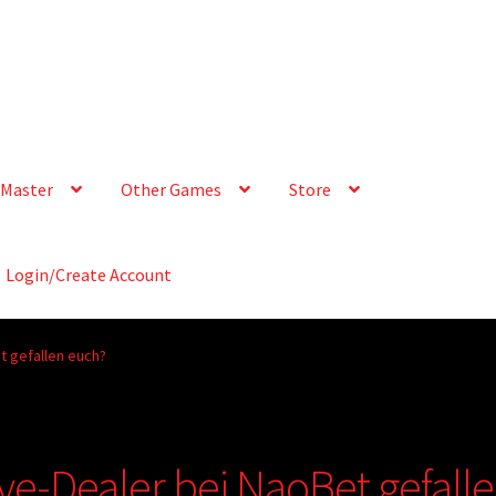
Master
Other Games
Store
Login/Create Account
t gefallen euch?
ve-Dealer bei NaoBet gefall