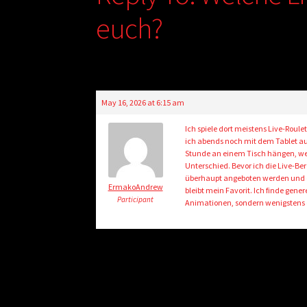
euch?
May 16, 2026 at 6:15 am
Ich spiele dort meistens Live-Roul
ich abends noch mit dem Tablet auf
Stunde an einem Tisch hängen, weil
Unterschied. Bevor ich die Live-Ber
überhaupt angeboten werden und ob
ErmakoAndrew
bleibt mein Favorit. Ich finde gen
Participant
Animationen, sondern wenigstens d