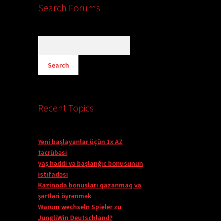
Search Forums
Recent Topics
Yeni başlayanlar üçün 1x AZ
təcrübəsi
yaş həddi və başlanğıc bonusunun
istifadəsi
Kazinoda bonusları qazanmaq və
şərtləri öyrənmək
Warum wechseln Spieler zu
JungliWin Deutschland?