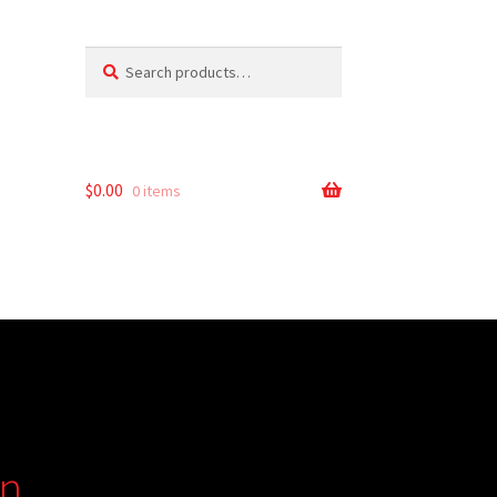
Search
Search
for:
$
0.00
0 items
en