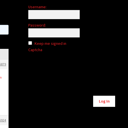
Username:
Password:
Keep me signed in
Captcha
6879
em
Alternative:
Log In
6924