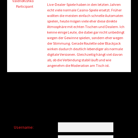
child
ValerioKishko
Live-Dealer-Spiele haben in den letzten Jahren
Participant
menu
echt viele normale Casino-Spiele ersetzt. Früher
Login/Create Account
wollten die meisten einfach schnelle Automaten
spielen, heute mögen viele eher diese direkte
Atmosphäre mit echten Tischen und Dealern. Ich
kenne einige Leute, die dabei gar nicht unbedingt
wegen der Gewinne spielen, sondern eher wegen
der Stimmung. Gerade Roulette oder Blackjack
wirken dadurch deutlich lebendiger als normale
digitale Versionen. Gleichzeitig hängt viel davon
ab, ob die Verbindung stabil läuft und wie
angenehm die Moderation am Tisch ist.
Username: