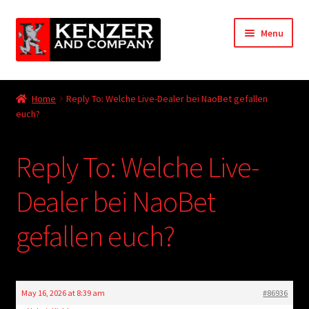
Skip
Skip
Menu
to
to
navigation
content
Expand
Home
child
Home
Reply To: Welche Live-Dealer bei NaoBet gefallen
menu
Expand
euch?
KODT Magazine
child
menu
Expand
HackMaster
Reply To: Welche Live-
child
menu
Expand
Other Games
Dealer bei NaoBet
child
menu
Expand
gefallen euch?
Store
child
menu
Cries from the Attic
May 16, 2026 at 8:39 am
#86936
Expand
Community