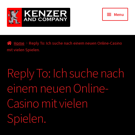
Skip
Skip
Menu
to
to
navigation
content
Expand
Home
child
Home
Reply To: Ich suche nach einem neuen Online-Casino
menu
Expand
mit vielen Spielen.
KODT Magazine
child
menu
Expand
HackMaster
Reply To: Ich suche nach
child
menu
Expand
Other Games
einem neuen Online-
child
menu
Expand
Casino mit vielen
Store
child
menu
Spielen.
Cries from the Attic
Expand
Community