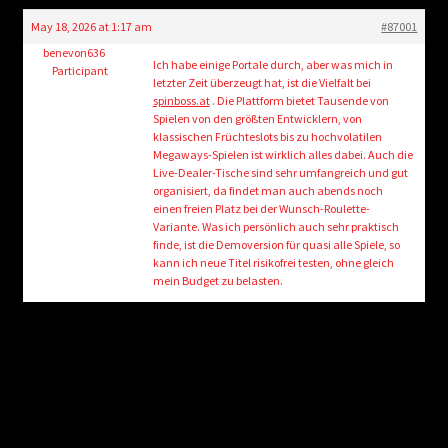
child
May 18, 2026 at 1:17 am
#87001
menu
Login/Create Account
benevon636
Ich habe einige Portale durch, aber was mich in
Participant
letzter Zeit überzeugt hat, ist die Vielfalt bei
spinboss.at
. Die Plattform bietet Tausende von
Spielen von den größten Entwicklern, von
klassischen Früchteslots bis zu hochvolatilen
Megaways-Spielen ist wirklich alles dabei. Auch die
Live-Dealer-Tische sind sehr umfangreich und gut
organisiert, da findet man auch abends noch
einen freien Platz bei der Wunsch-Roulette-
Variante. Was ich persönlich auch sehr praktisch
finde, ist die Demoversion für quasi alle Spiele, so
kann ich neue Titel risikofrei testen, ohne gleich
mein Budget zu belasten.