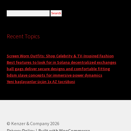
Recent Topics
Screen Worn Outfits: Shop Celebrity & TV-Inspired Fashion
Best features to look for in Solana decentralized exchanges
ball gags deliver secure designs and comfortable fitting
bdsm slave concepts for immersive power dynamics
Yeni başlayanlar üçün 1x AZ təcrübəsi
© Kenzer & Company 2026
Privacy Policy
Built with WooCommerce
.