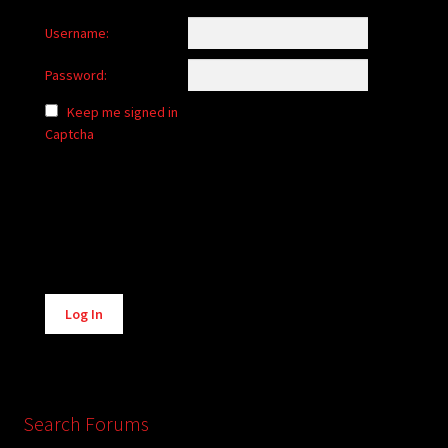
Username:
Password:
Keep me signed in
Captcha
Alternative:
Log In
Search Forums