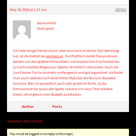
May 18, 2026 at 1:17 am
#87001
benevon636
Participant
Ich habe einige Portale durch, aber was mich in letzter Zeit überzeugt
hat, ist die Vielfalt bei
spinboss.at
. Die Plattform bietet Tausende von
Spielen von den größten Entwicklern, von klassischen Früchteslots bis
zu hochvolatilen Megaways-Spielen ist wirklich alles dabei. Auch die
Live-Dealer-Tische sind sehr umfangreich und gut organisiert, da findet
man auch abends noch einen freien Platz bei der Wunsch-Roulette-
Variante. Was ich persönlich auch sehr praktisch finde, ist die
Demoversion für quasi alle Spiele, so kann ich neue Titel risikofrei
testen, ohne gleich mein Budget zu belasten.
Author
Posts
Viewing 4 reply threads
You must be logged in to reply to this topic.