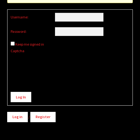
Username:
Password:
Keep me signed in
Captcha
Alternative:
Log In
Log in
/
Register