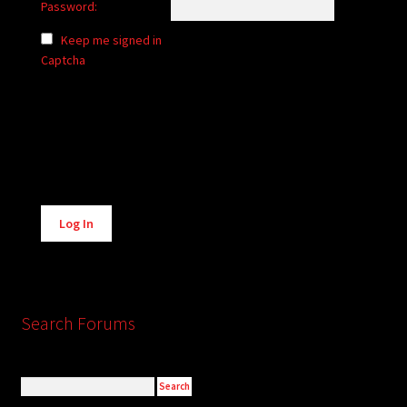
Password:
Keep me signed in
Captcha
Alternative:
Log In
Search Forums