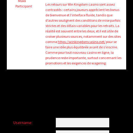
child
Maxx
Les retours sur Win Kingdom casino sont assez
Participant
menu
contrastés : certains joueurs apprécient les bonus
Login/Create Account
de bienvenue et l’interface fluide, tandis que
d’autres soulignent des conditions de mise parfois
strictes et des délais variables pour les retraits. La
réalité est souvent entre les deux, et il est utile de
croiser plusieurs sources, notamment sur des sites
comme
https://winkingdomcasino.net/
pour se
faire une idée plus équilibrée avant de s’inscrire.
Comme pour tout nouveau casino en ligne, la
prudence reste importante, surtout concernant les
promotions et les exigences de wagering.
Username: