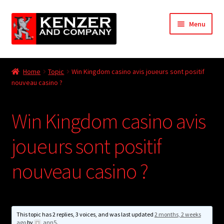
Skip
Skip
Menu
to
to
navigation
content
Expand
Home
child
Home
Topic
Win Kingdom casino avis joueurs sont positif
menu
Expand
nouveau casino ?
KODT Magazine
child
menu
Expand
HackMaster
Win Kingdom casino avis
child
menu
Expand
Other Games
joueurs sont positif
child
menu
Expand
nouveau casino ?
Store
child
menu
Cries from the Attic
Expand
This topic has 2 replies, 3 voices, and was last updated
2 months, 2 weeks
Community
ago
by
ann5
.