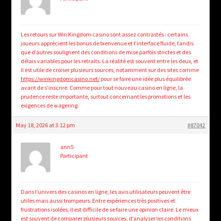
Les retours sur Win Kingdom casino sont assez contrastés : certains
joueurs apprécient les bonus de bienvenue et l’interface fluide, tandis
que d’autres soulignent des conditions de mise parfois strictes et des
délais variables pour les retraits. La réalité est souvent entre les deux, et
il est utile de croiser plusieurs sources, notamment sur des sites comme
https://winkingdomcasino.net/
pour se faire une idée plus équilibrée
avant de s’inscrire. Comme pour tout nouveau casino en ligne, la
prudence reste importante, surtout concernant les promotions et les
exigences de wagering.
May 18, 2026 at 3:12 pm
#87042
ann5
Participant
Dans l’univers des casinos en ligne, les avis utilisateurs peuvent être
utiles mais aussi trompeurs. Entre expériences très positives et
frustrations isolées, il est difficile de se faire une opinion claire. Le mieux
est souvent de comparer plusieurs sources, d’analyser les conditions