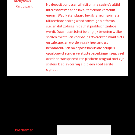
child
archybows
No deposit bonussen zijn bij online casino’s altijd
Participant
menu
interessant maar de kwaliteit ervan verschilt
Login/Create Account
enorm. Wat ik standaard bekijk is het maximale
uitkeerbare bedrag want sommige platforms
stellen dat zo laag in dat het praktisch zinloos
wordt. Daarnaast is het belangrijk te weten welke
spellen meetellen voor de inzetvereisten want slots
en tafelspellen worden vaak heel anders
behandeld. Een no deposit bonus die eerlijk is
opgebouwd zonder verstopte beperkingen zegt veel
over hoe transparent een platform omgaat met zijn
spelers. Dat is voor mij altijd een goed eerste
signaal.
Username: