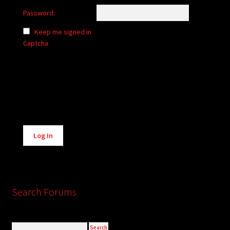
Password:
Keep me signed in
Captcha
Alternative:
Log In
Search Forums