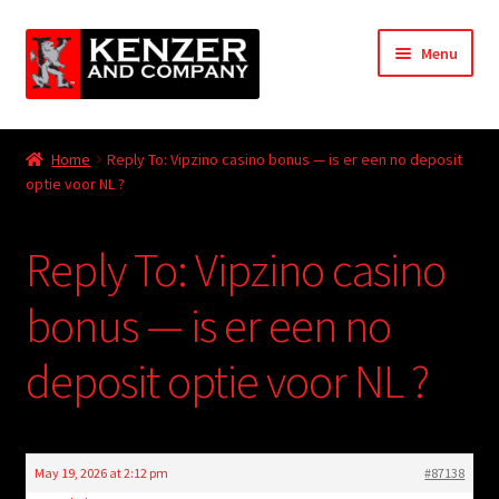
Skip
Skip
Menu
to
to
navigation
content
Expand
Home
child
Home
Reply To: Vipzino casino bonus — is er een no deposit
menu
Expand
optie voor NL ?
KODT Magazine
child
menu
Expand
HackMaster
Reply To: Vipzino casino
child
menu
Expand
Other Games
bonus — is er een no
child
menu
Expand
deposit optie voor NL ?
Store
child
menu
Cries from the Attic
May 19, 2026 at 2:12 pm
#87138
Expand
Community