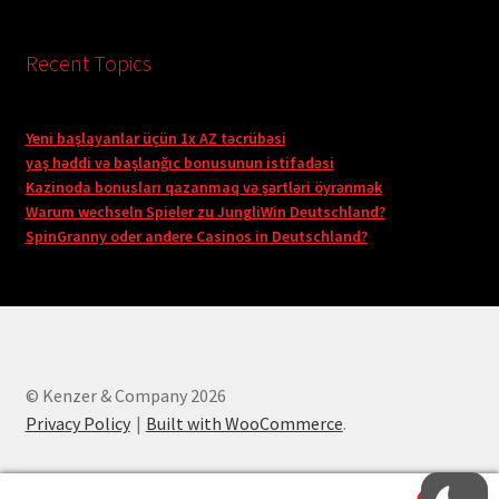
Recent Topics
Yeni başlayanlar üçün 1x AZ təcrübəsi
yaş həddi və başlanğıc bonusunun istifadəsi
Kazinoda bonusları qazanmaq və şərtləri öyrənmək
Warum wechseln Spieler zu JungliWin Deutschland?
SpinGranny oder andere Casinos in Deutschland?
© Kenzer & Company 2026
Privacy Policy
Built with WooCommerce
.