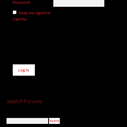
Password:
Keep me signed in
Captcha
Log In
Search Forums