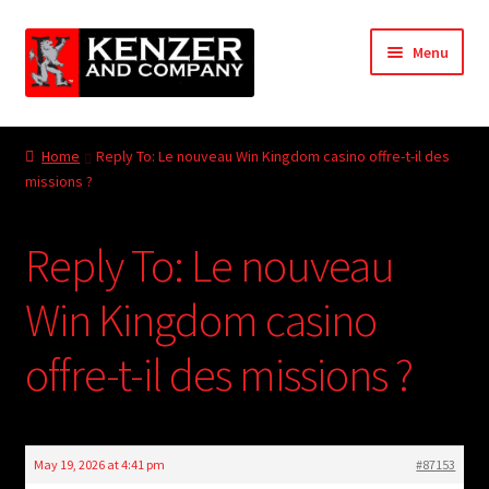
Skip
Skip
Menu
to
to
navigation
content
Home
Home
Reply To: Le nouveau Win Kingdom casino offre-t-il des
missions ?
KODT Magazine
HackMaster
Reply To: Le nouveau
Other Games
Win Kingdom casino
Store
offre-t-il des missions ?
Cries from the Attic
May 19, 2026 at 4:41 pm
#87153
Community