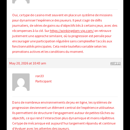
Oui, ce type de casino met souvent en place un système de missions
pour dynamiser l’expérience des joueurs. Il peut s’agir de défis
journaliers, de séries de gains ou d’objectifs liés à certains jeux, avec des
récompenses à la clé. Sur
https://winkingdom-vip.com/
on retrouve
justement une approche similaire, où la progression est pensée pour
encourager une participation régulière sans complexifier l’accès aux
fonctionnalités principales. Cela reste toutefois variable selon les
promotions actives et les conditions du moment.
May 20, 2026 at 10:43 am
#87213
ron33
Participant
Dans de nombreux environnements de jeu en ligne, les systèmes de
progression deviennent un élément central de l’expérience utilisateur.
Ils permettent de structurer l’engagement autour de petites tâches ou
objectifs, ce qui rend l’interaction plus dynamique et moins répétitive.
Ce type de mécanique est aujourd’hui largement répandu et continue
d’évoluer avec les attentes des joueurs.