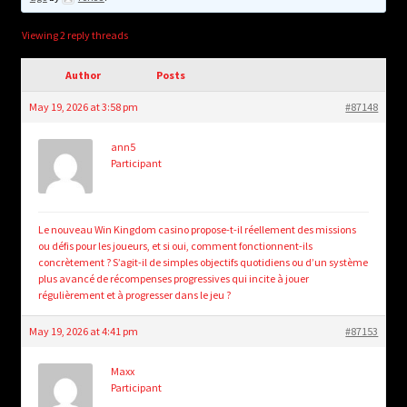
child
menu
Login/Create Account
Viewing 2 reply threads
Author
Posts
May 19, 2026 at 3:58 pm
#87148
ann5
Participant
Le nouveau Win Kingdom casino propose-t-il réellement des missions
ou défis pour les joueurs, et si oui, comment fonctionnent-ils
concrètement ? S’agit-il de simples objectifs quotidiens ou d’un système
plus avancé de récompenses progressives qui incite à jouer
régulièrement et à progresser dans le jeu ?
May 19, 2026 at 4:41 pm
#87153
Maxx
Participant