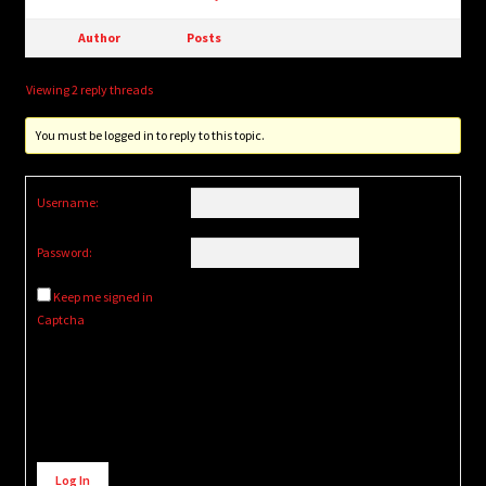
Author
Posts
Viewing 2 reply threads
You must be logged in to reply to this topic.
Username:
Password:
Keep me signed in
Captcha
Alternative:
Log In