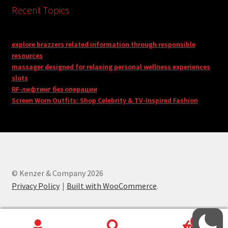
Recent Topics
explore brazzers related information through responsible
resources
massager designed for relaxing personal wellness experiences
slots
RF-лифтинг без операции
Screen Worn Outfits: Shop Celebrity & TV-Inspired Fashion
© Kenzer & Company 2026
Privacy Policy
Built with WooCommerce
.
0