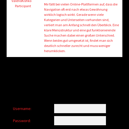
child
ValerioKishko
Mir fällt bei vielen Online-Plattformen auf, dass die
Participant
menu
Navigation oft erst nach etwas Gewöhnung
Login/Create Account
wirklich logisch wirkt. Gerade wenn viele
Kategorien und Unterseiten vorhanden sind,
verliert man am Anfang schnell den Überblick. Eine
klare Menüstruktur und eine gut funktionierende
Suche machen dabei einen großen Unterschied.
Wenn beides gut umgesetzt ist, findet man sich
deutlich schneller zurecht und muss weniger
herumklicken.
Username:
Password: