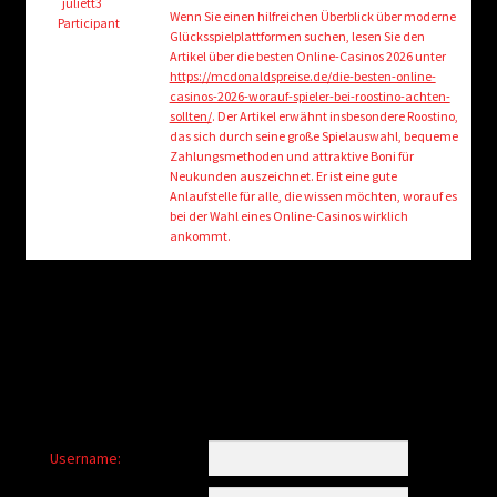
child
juliett3
Wenn Sie einen hilfreichen Überblick über moderne
Participant
menu
Glücksspielplattformen suchen, lesen Sie den
Login/Create Account
Artikel über die besten Online-Casinos 2026 unter
https://mcdonaldspreise.de/die-besten-online-
casinos-2026-worauf-spieler-bei-roostino-achten-
sollten/
. Der Artikel erwähnt insbesondere Roostino,
das sich durch seine große Spielauswahl, bequeme
Zahlungsmethoden und attraktive Boni für
Neukunden auszeichnet. Er ist eine gute
Anlaufstelle für alle, die wissen möchten, worauf es
bei der Wahl eines Online-Casinos wirklich
ankommt.
Username: