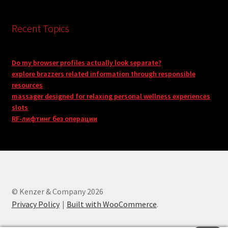
Recent Topics
Do my browser profiles actually look separate?
explore brazzers related information through responsible
resources
massager designed for relaxing personal wellness experiences
slots
RF-лифтинг без операции
© Kenzer & Company 2026
Privacy Policy
Built with WooCommerce
.