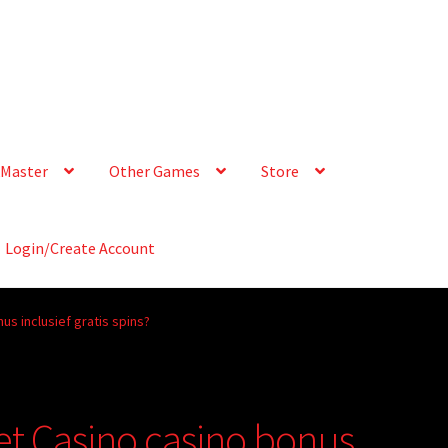
Master
Other Games
Store
Login/Create Account
us inclusief gratis spins?
et Casino casino bonus