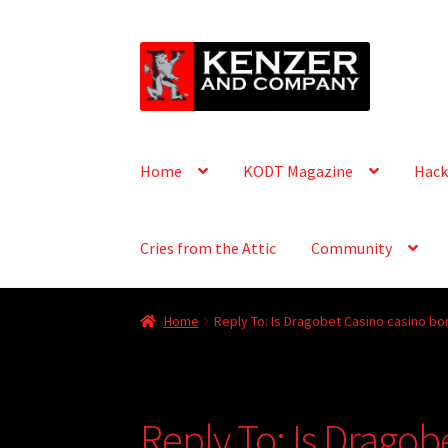
Skip
Skip
to
to
navigation
content
Home
KODT Magazine
Hack
Cries from the Attic
Community
Home
Reply To: Is Dragobet Casino casino bon
Reply To: Is Dragob