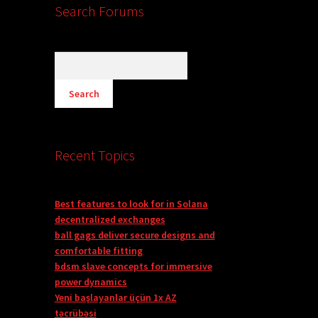
Search Forums
Recent Topics
Best features to look for in Solana
decentralized exchanges
ball gags deliver secure designs and
comfortable fitting
bdsm slave concepts for immersive
power dynamics
Yeni başlayanlar üçün 1x AZ
təcrübəsi