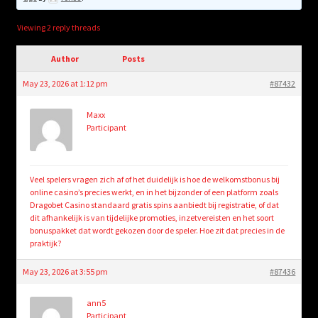
child
menu
Login/Create Account
Viewing 2 reply threads
Author
Posts
May 23, 2026 at 1:12 pm
#87432
Maxx
Participant
Veel spelers vragen zich af of het duidelijk is hoe de welkomstbonus bij
online casino’s precies werkt, en in het bijzonder of een platform zoals
Dragobet Casino standaard gratis spins aanbiedt bij registratie, of dat
dit afhankelijk is van tijdelijke promoties, inzetvereisten en het soort
bonuspakket dat wordt gekozen door de speler. Hoe zit dat precies in de
praktijk?
May 23, 2026 at 3:55 pm
#87436
ann5
Participant