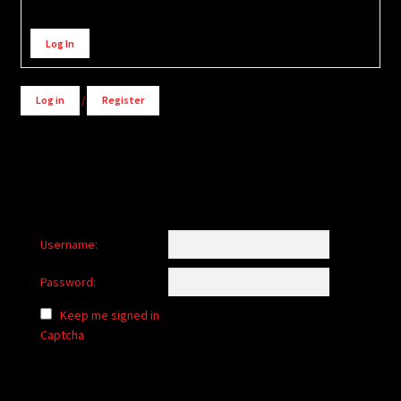
Alternative:
Log In
Log in
/
Register
Username:
Password:
Keep me signed in
Captcha