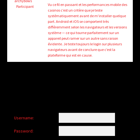
child
archybows
Vu ce fil en passant et les performances mobile des
Participant
menu
casinos c’est un critère que je teste
Login/Create Account
systématiquement avant de m’installer quelque
part. Android et iOS se comportent très
différemment selon les navigateurs et les versions
système — ce qui tourne parfaitement sur un
appareil peut ramer sur un autre sans raison
évidente. Je teste toujours le login sur plusieurs
navigateurs avant de conclure que c’est la
plateforme qui est en cause.
Username:
Password: