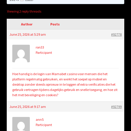
child
menu
Login/Create Account
Viewing 2 reply threads
Author
Posts
June 25, 2026 at 5:29 am
#92778
ron33
Participant
Hoe handig is de login van Mamabet casino voor mensen die het
platform regelmatig gebruiken, en werkt het soepel op mobiel en
desktop zonder steeds opnieuw in te loggen of extra verificaties die het
gebruik vertragen tijdens dagelijks gebruik en snelle toegang, en hoe zit
het met beveiliging en cookies?
June 25, 2026 at 9:17 am
#92799
ann5
Participant