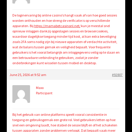
De loginervaring bij online casino’s hangt vaak af van hoe goed sessies
worden onthouden en hoe streng de verificatie is op verschillende
apparaten. Bij
https://mamabetcasinonl.net/
kun je meestal snel
opnieuw inloggen dankzij opgeslagen sessies en browsercookies,
waardoor dagelijkse toegang minder tijd kost, al kan extra beveiliging
zoals 2FA soms nodig zijn bij nieuwe apparaten of verdachte activiteit,
wat de balans tussen gemak en veiligheid bepaalt. Voor frequente
gebruikers is het vooral belangrijk om inloggegevens veilig op te slaan en
een betrouwbare verbinding te gebruiken, zodat je zonder
onderbrekingen kunt wisselen tussen mobiel en desktop.
June 25, 2026 at 9:52 am
#92807
Maxx
Participant
Bij het gebruik van online platforms speelt vooral consistentie in
toegang en gebruiksgemak een grote rol. Veel gebruikers letten op hoe
snel een omgeving laadt, hoe stabiel de sessie blijft en of het schakelen
tussen apparaten zonder problemen verloopt. Dat bepaalt vaak meer