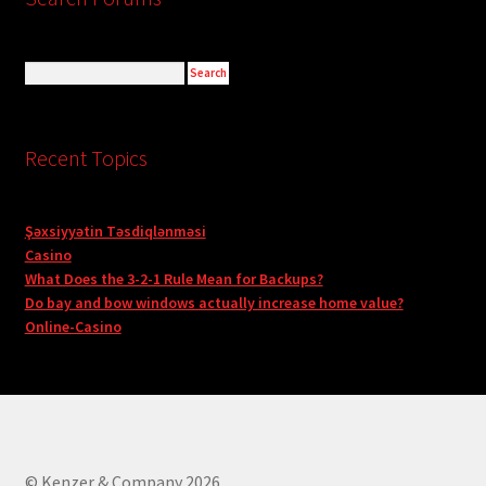
Recent Topics
Şəxsiyyətin Təsdiqlənməsi
Casino
What Does the 3-2-1 Rule Mean for Backups?
Do bay and bow windows actually increase home value?
Online-Casino
© Kenzer & Company 2026