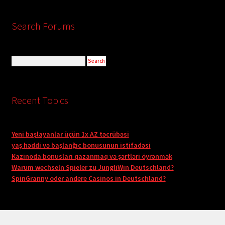
Search Forums
Recent Topics
Yeni başlayanlar üçün 1x AZ təcrübəsi
yaş həddi və başlanğıc bonusunun istifadəsi
Kazinoda bonusları qazanmaq və şərtləri öyrənmək
Warum wechseln Spieler zu JungliWin Deutschland?
SpinGranny oder andere Casinos in Deutschland?