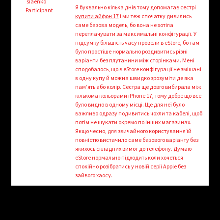
child
siaenko
Я буквально кілька днів тому допомагав сестрі
Participant
menu
купити айфон 17
і ми теж спочатку дивились
Login/Create Account
саме базова модель, бо вона не хотіла
переплачувати за максимальні конфігурації. У
підсумку більшість часу провели в eStore, бо там
було простіше нормально роздивитись різні
варіанти без плутанини між сторінками. Мені
сподобалось, що в eStore конфігурації не змішані
в одну купу й можна швидко зрозуміти де яка
пам’ять або колір. Сестра ще довго вибирала між
кількома кольорами iPhone 17, тому добре що все
було видно в одному місці. Ще для неї було
важливо одразу подивитись чохли та кабелі, щоб
потім не шукати окремо по інших магазинах.
Якщо чесно, для звичайного користування їй
повністю вистачило саме базового варіанту без
якихось складних вимог до телефону. Думаю
eStore нормально підходить коли хочеться
спокійно розібратись у новій серії Apple без
зайвого хаосу.