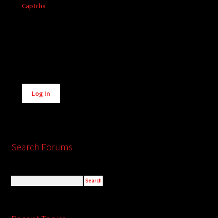
Captcha
Alternative:
Log In
Search Forums