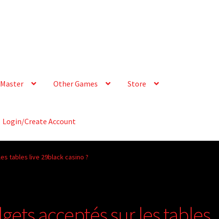
Master
Other Games
Store
Login/Create Account
es tables live 29black casino ?
gets acceptés sur les tables