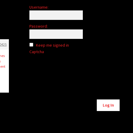
Username:
Password:
0425
Keep me signed in
Captcha
ines
s
hent
Alternative:
Log In