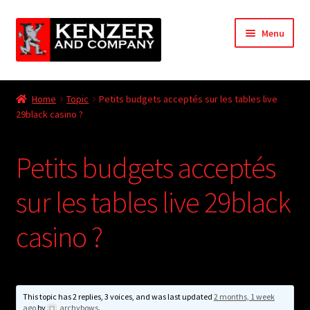
Skip
Skip
Menu
to
to
navigation
content
Expand
Home
child
Home
Topic
Petits budgets acceptés sur les tables live
menu
Expand
29black casino ?
KODT Magazine
child
menu
Expand
HackMaster
Petits budgets acceptés
child
menu
Expand
Other Games
sur les tables live 29black
child
menu
Expand
casino ?
Store
child
menu
Cries from the Attic
Expand
This topic has 2 replies, 3 voices, and was last updated
2 months, 1 week
Community
ago
by
archybows
.