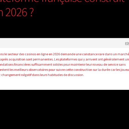
n 2026 ?
#9
dans le secteur des casinos en ligne en 2026 demande une constance rare dans un march
s après acquisition sont permanentes. Les plateformes qui y arrivent ont généralement u
ondations financières suffisamment solides pour maintenir leur niveau de service sans
estent les meilleurs observatoires pour suivre cette construction sur la durée car les joueu
t changement négatif dans leurs habitudes de discussion.