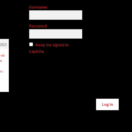
Username:
Password:
0429
Keep me signed in
Captcha
é où
ne
rs
Alternative:
Log In