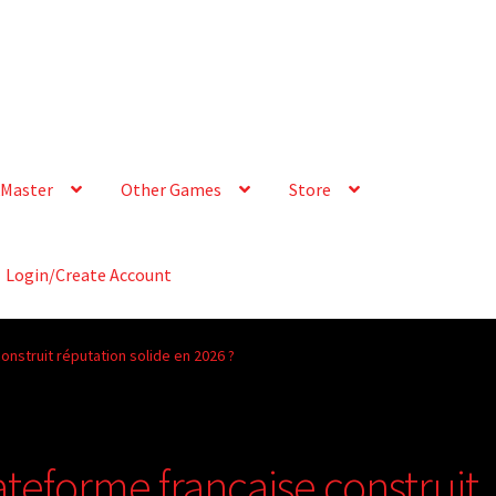
Master
Other Games
Store
Login/Create Account
onstruit réputation solide en 2026 ?
ateforme française construit