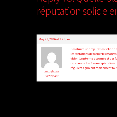
réputation solide e
May 29, 2026 at 3:26 pm
Construire une réputation solide 
les tentations de rogner les marge
vision long terme assumée et des f
raccourcis. Les forums spécialisés r
réguliers signalent rapidement tou
archybows
Participant