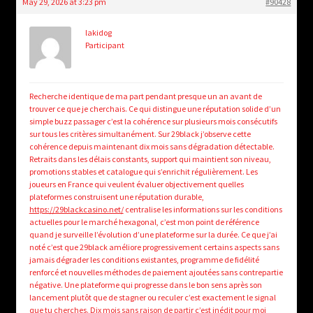
May 29, 2026 at 3:23 pm
#90428
lakidog
Participant
Recherche identique de ma part pendant presque un an avant de
trouver ce que je cherchais. Ce qui distingue une réputation solide d’un
simple buzz passager c’est la cohérence sur plusieurs mois consécutifs
sur tous les critères simultanément. Sur 29black j’observe cette
cohérence depuis maintenant dix mois sans dégradation détectable.
Retraits dans les délais constants, support qui maintient son niveau,
promotions stables et catalogue qui s’enrichit régulièrement. Les
joueurs en France qui veulent évaluer objectivement quelles
plateformes construisent une réputation durable,
https://29blackcasino.net/
centralise les informations sur les conditions
actuelles pour le marché hexagonal, c’est mon point de référence
quand je surveille l’évolution d’une plateforme sur la durée. Ce que j’ai
noté c’est que 29black améliore progressivement certains aspects sans
jamais dégrader les conditions existantes, programme de fidélité
renforcé et nouvelles méthodes de paiement ajoutées sans contrepartie
négative. Une plateforme qui progresse dans le bon sens après son
lancement plutôt que de stagner ou reculer c’est exactement le signal
que tu cherches. Dix mois sans raison de partir c’est inédit pour moi