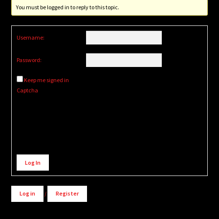
You must be logged in to reply to this topic.
Username:
Password:
Keep me signed in
Captcha
Alternative:
Log In
Log in
/
Register