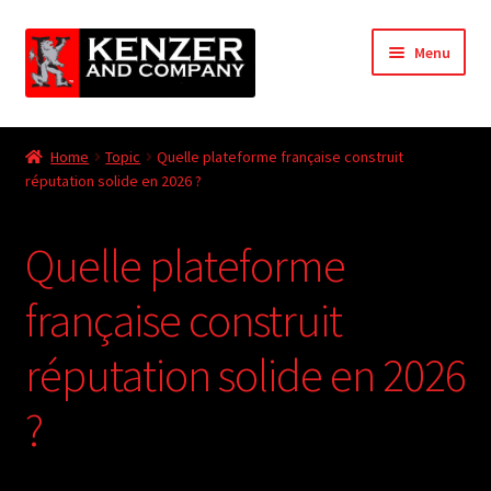
Skip
Skip
Menu
to
to
navigation
content
Expand
Home
child
Home
Topic
Quelle plateforme française construit
menu
Expand
réputation solide en 2026 ?
KODT Magazine
child
menu
Expand
HackMaster
Quelle plateforme
child
menu
Expand
Other Games
française construit
child
menu
Expand
réputation solide en 2026
Store
child
menu
?
Cries from the Attic
Expand
Community