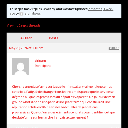
child
menu
This topic has 2 replies, 3 voices, and was last updated
2 months, 1 week
Login/Create Account
ago
by
archybows
.
Viewing 2 reply threads
Author
Posts
May 29, 2026 at 3:18 pm
#90427
siripum
Participant
Cherche une plateforme sur laquelle m’installer vraiment longtemps
cette fois. Fatigué de changer tous les trois mois parce que le service se
dégrade ou que les promesses du départ s’évaporent. Un joueur de mon
groupe WhatsApp casino parle d’une plateforme qui construirait une
réputation solide en 2026 sans les habituelles dégradations
progressives. Quelqu’un a des éléments concrets pour identifier ce type
de plateforme sur le marché français actuellement ?