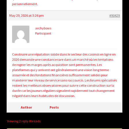
personnellement.
May 29, 2026 at 3:26 pm
#90429
archybows
Participant
Construire une réputation solide dans le secteur des casinos en ligne en
2026 demande une constance rare dans un marché où les tentations
de rogner les marges après acquisition sont permanentes. Les
plateformes qui y arrivent ont généralement une vision long terme
assumée et des fondations financières suffisamment solides pour
maintenir leur niveau de service sans raccourcis. Les forums spécialisés
restent les meilleurs observatoires pour suivre cette construction sur la
durée car les joueurs réguliers signalent rapidement tout changement
négatif dans leurs habitudes de discussion.
Author
Posts
Viewing 2 reply threads