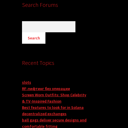
Search Forums
Recent Topics
slots
RF-лифтинг без операции
Screen Worn Outfits: Shop Celebrity
& TV-Inspired Fashion
Best features to look for in Solana
decentralized exchanges
ball gags deliver secure designs and
comfortable fitting