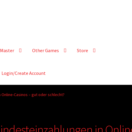
Master
Other Games
Store
Login/Create Account
n Online-Casinos – gut oder schlecht?
Mindesteinzahlungen in Onlin