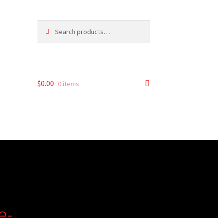
Search
Search
for:
$
0.00
0 items
e-