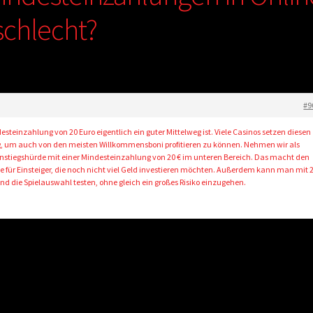
schlecht?
#9
desteinzahlung von 20 Euro eigentlich ein guter Mittelweg ist. Viele Casinos setzen diesen
nug, um auch von den meisten Willkommensboni profitieren zu können. Nehmen wir als
e Einstiegshürde mit einer Mindesteinzahlung von 20 € im unteren Bereich. Das macht den
 für Einsteiger, die noch nicht viel Geld investieren möchten. Außerdem kann man mit 
nd die Spielauswahl testen, ohne gleich ein großes Risiko einzugehen.