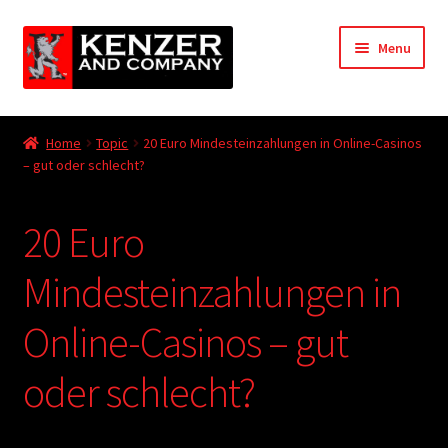
Skip
Skip
Menu
to
to
navigation
content
Expand
Home
child
Home
Topic
20 Euro Mindesteinzahlungen in Online-Casinos
menu
Expand
– gut oder schlecht?
KODT Magazine
child
menu
Expand
HackMaster
20 Euro
child
menu
Expand
Other Games
Mindesteinzahlungen in
child
menu
Expand
Online-Casinos – gut
Store
child
menu
oder schlecht?
Cries from the Attic
Expand
Community