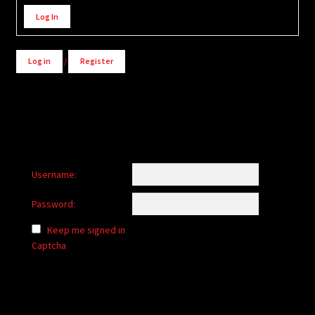
Alternative:
Log In
Log in
/
Register
Username:
Password:
Keep me signed in
Captcha