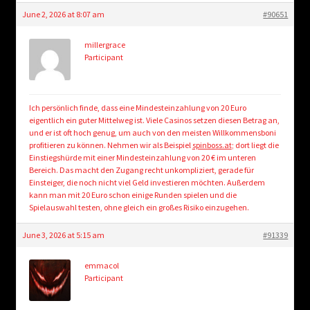
June 2, 2026 at 8:07 am
#90651
millergrace
Participant
Ich persönlich finde, dass eine Mindesteinzahlung von 20 Euro
eigentlich ein guter Mittelweg ist. Viele Casinos setzen diesen Betrag an,
und er ist oft hoch genug, um auch von den meisten Willkommensboni
profitieren zu können. Nehmen wir als Beispiel
spinboss.at
; dort liegt die
Einstiegshürde mit einer Mindesteinzahlung von 20 € im unteren
Bereich. Das macht den Zugang recht unkompliziert, gerade für
Einsteiger, die noch nicht viel Geld investieren möchten. Außerdem
kann man mit 20 Euro schon einige Runden spielen und die
Spielauswahl testen, ohne gleich ein großes Risiko einzugehen.
June 3, 2026 at 5:15 am
#91339
emmacol
Participant