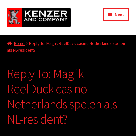
Skip
Skip
Menu
to
to
navigation
content
Expand
Home
child
Home
Reply To: Mag ik ReelDuck casino Netherlands spelen
menu
Expand
als NL-resident?
KODT Magazine
child
menu
Expand
HackMaster
Reply To: Mag ik
child
menu
Expand
Other Games
ReelDuck casino
child
menu
Expand
Netherlands spelen als
Store
child
menu
NL-resident?
Cries from the Attic
Expand
Community