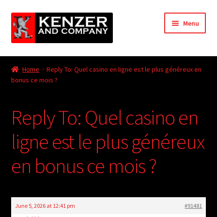
Skip
Skip
Menu
to
to
navigation
content
Expand
Home
child
Home
Reply To: Quel casino en ligne est le plus généreux en
menu
Expand
bonus ce mois ?
KODT Magazine
child
menu
Expand
HackMaster
Reply To: Quel casino en
child
menu
Expand
Other Games
ligne est le plus généreux
child
menu
Expand
en bonus ce mois ?
Store
child
menu
Cries from the Attic
June 5, 2026 at 12:41 pm
#91481
Expand
Community