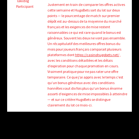
child
lakidog
Justement en train de comparer les offres actives
Participant
menu
cette semaine et HugoBets sort du lot sur deux
Login/Create Account
points — le pourcentage de match sur premier
dépôt est au-dessus de la moyenne du marché
français et les exigences de mise restent
raisonnables ce qui est rare quand le bonus est
généreux. Souvent les deux ne vont pas ensemble.
Un récapitulatif des meilleures offres bonus du
mois pour joueurs français comparait plusieurs
plateformes dont
https://casinohugobets.net/
,
avec les conditions détaillées et les délais
d’expiration pour chaque promotion en cours.
Vraiment pratique pour ne pas rater une offre
temporaire. Ce que j’ai appris avec le temps c’est
qu’un bonus généreux avec des conditions
honnêtes vaut dix fois plus qu’un bonus énorme
assorti d’exigences de mise impossibles à atteindre
— et sur ce critère HugoBets se distingue
clairement du lot ce mois-ci.