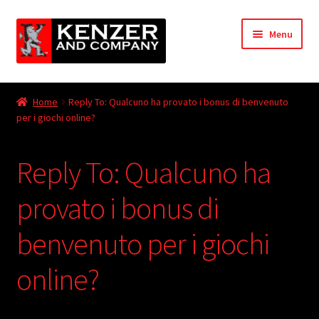
Skip
Skip
Menu
to
to
navigation
content
Expand
Home
child
Home
Reply To: Qualcuno ha provato i bonus di benvenuto
menu
Expand
per i giochi online?
KODT Magazine
child
menu
Expand
HackMaster
Reply To: Qualcuno ha
child
menu
Expand
Other Games
provato i bonus di
child
menu
Expand
benvenuto per i giochi
Store
child
menu
online?
Cries from the Attic
Expand
Community