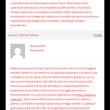
costantemente. È interessante notare come l’attenzione si stia
spostando sempre più verso l’esperienza dell’utente, cercando di
rendere il gioco più accessibile e divertente. Molti operatori stanno
investendo in tecnologie per migliorare la qualità dei giochi e dei bonus,
rispondendo alle esigenze di un pubblico sempre più ampio e
diversificato.
June 12, 2026 at 5:28 am
#91883
benevon636
Participant
Dopo averne provati diversi, però, ho imparato che la chiave è leggere
sempre i termini e concentrarsi sui requisiti di puntata e sui giochi che
contribuiscono al calcolo. Alcune offerte sembrano generose, ma se
devi scommettere il bonus 50 volte su slot che contano solo al 10%,
diventa una perdita di tempo. Per fortuna, esistono piattaforme
trasparenti dove il bonus è davvero un vantaggio per iniziare.
Personalmente, ho avuto una buona esperienza con
https://westace-
casino.it/
, dove il pacchetto di benvenuto è chiaro fin da subito e i
prelievi con PayPal sono stati rapidi senza intoppi. Inoltre, il cashback
giornaliero sulle slot del 15% con wagering x1 mi ha permesso di