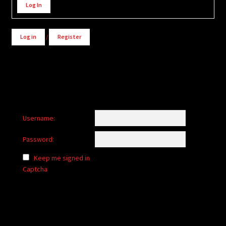
Log In
Log in
/
Register
Username:
Password:
Keep me signed in
Captcha