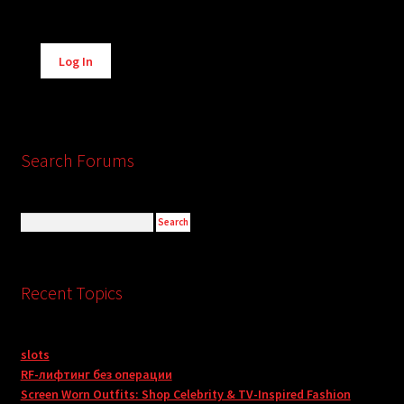
Alternative:
Log In
Search Forums
Recent Topics
slots
RF-лифтинг без операции
Screen Worn Outfits: Shop Celebrity & TV-Inspired Fashion