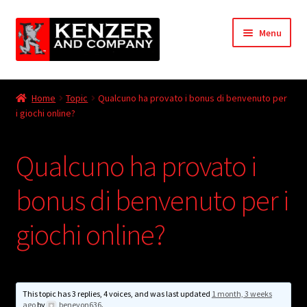
Skip
Skip
Menu
to
to
navigation
content
Expand
Home
child
Home
Topic
Qualcuno ha provato i bonus di benvenuto per
menu
Expand
i giochi online?
KODT Magazine
child
menu
Expand
HackMaster
Qualcuno ha provato i
child
menu
Expand
Other Games
bonus di benvenuto per i
child
menu
Expand
giochi online?
Store
child
menu
Cries from the Attic
Expand
This topic has 3 replies, 4 voices, and was last updated
1 month, 3 weeks
Community
ago
by
benevon636
.