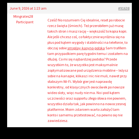
child
June 9, 2026 at 1:23 am
#91638
menu
Login/Create Account
Mingrates28
Cześć! No rozumiem Cię idealnie, reset po robocie
Participant
rzecz święta (śmiech). Też przerobiłem już masę
takich stron i masz rację – większość to kopia kopii.
Ale jeśli chcesz coś, co faktycznie wyróżnia się na
plus pod kątem wygody i stabilności na telefonie, to
obczaj sobie
smsplay-kasyno-polska
Sam trafiłem
tam przypadkiem parę tygodni temu i zostałem na
dłużej. Co mi się najbardziej podoba? Przede
wszystkim to, że wszystko jest maksymalnie
zoptymalizowane pod urządzenia mobilne – leżysz
sobie na kanapie, klikasz i nic nie muli, nawet przy
słabszym Wi-Fi. Wybór gier jest naprawdę
konkretny, od klasycznych owocówek po nowsze
wideo sloty, więc nudy nie ma. No i pod kątem
uczciwości oraz supportu złego słowa nie powiem,
wszystko działa tak, jak powinno na nowoczesnej
platformie. Moim zdaniem warto założyć tam
konto i samemu przetestować, na pewno się nie
zawiedziesz.