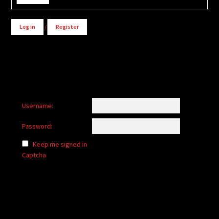
Log in
/
Register
Username:
Password:
Keep me signed in
Captcha