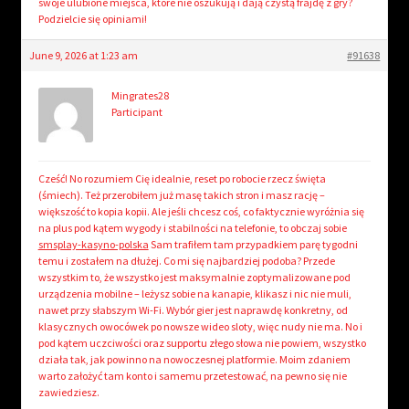
swoje ulubione miejsca, które nie oszukują i dają czystą frajdę z gry?
Podzielcie się opiniami!
June 9, 2026 at 1:23 am
#91638
Mingrates28
Participant
Cześć! No rozumiem Cię idealnie, reset po robocie rzecz święta
(śmiech). Też przerobiłem już masę takich stron i masz rację –
większość to kopia kopii. Ale jeśli chcesz coś, co faktycznie wyróżnia się
na plus pod kątem wygody i stabilności na telefonie, to obczaj sobie
smsplay-kasyno-polska
Sam trafiłem tam przypadkiem parę tygodni
temu i zostałem na dłużej. Co mi się najbardziej podoba? Przede
wszystkim to, że wszystko jest maksymalnie zoptymalizowane pod
urządzenia mobilne – leżysz sobie na kanapie, klikasz i nic nie muli,
nawet przy słabszym Wi-Fi. Wybór gier jest naprawdę konkretny, od
klasycznych owocówek po nowsze wideo sloty, więc nudy nie ma. No i
pod kątem uczciwości oraz supportu złego słowa nie powiem, wszystko
działa tak, jak powinno na nowoczesnej platformie. Moim zdaniem
warto założyć tam konto i samemu przetestować, na pewno się nie
zawiedziesz.