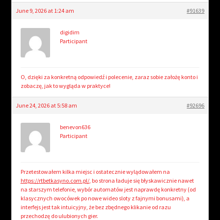
June 9, 2026 at 1:24 am
#91639
digidim
Participant
O, dzięki za konkretną odpowiedź i polecenie, zaraz sobie założę konto i
zobaczę, jak to wygląda w praktyce!
June 24, 2026 at 5:58 am
#92696
benevon636
Participant
Przetestowałem kilka miejsc i ostatecznie wylądowałem na
https://rtbetkasyno.com.pl/
, bo strona ładuje się błyskawicznie nawet
na starszym telefonie, wybór automatów jest naprawdę konkretny (od
klasycznych owocówek po nowe wideo sloty z fajnymi bonusami), a
interfejs jest tak intuicyjny, że bez zbędnego klikanie od razu
przechodzę do ulubionych gier.