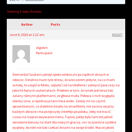
child
menu
Login/Create Account
Viewing 3 reply threads
Author
Posts
June 9, 2026 at 1:22 am
#91637
digidim
Participant
Siemanko! Szukam jakiejś spoko odskoczni po ciężkich dniach w
robocie. Ostatnio mam tyle stresu, że wieczorem jedyne, na co mam
ochotę, to usiąść w fotelu, odpalić coś na telefonie i zakręcić parę razy na
jakichś fajnych automatach. Problem w tym, że rynek jest teraz tak
zalany różnymi platformami, że głowa mała. Połowa z nich wygląda
identycznie, a rejestracja tam trwa wieki. Zależy mi na czymś
sprawdzonym, co stabilnie działa na smartfonie, nie zacina się przy
każdym obrocie i ma przejrzysty interfejs po polsku, żeby nie tracić
czasu na rozpracowywanie menu. Fajnie, jakby były tam też jakieś
sensowne bonusy na start dla nowych graczy, no i oczywiście szybkie
wypłaty, bo nikt nie lubi czekać dniami na swoje środki. Macie jakieś