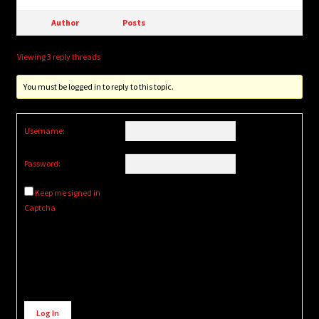
Author
Posts
Viewing 3 reply threads
You must be logged in to reply to this topic.
Username:
Password:
Keep me signed in
Captcha
Alternative:
Log In