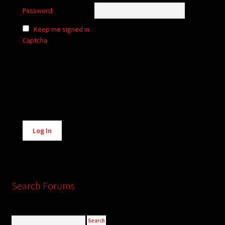
Password:
Keep me signed in
Captcha
Alternative:
Log In
Search Forums