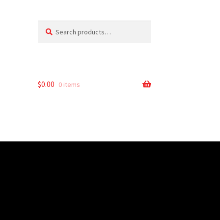
Search
Search
for:
$
0.00
0 items