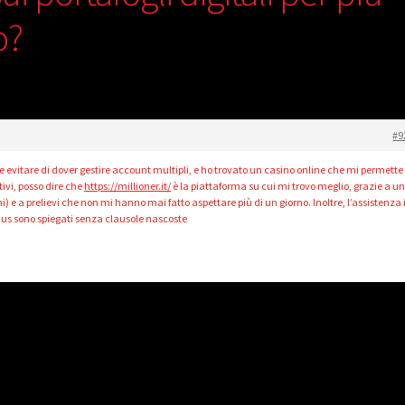
o?
#9
e evitare di dover gestire account multipli, e ho trovato un casino online che mi permette
tivi, posso dire che
https://millioner.it/
è la piattaforma su cui mi trovo meglio, grazie a u
) e a prelievi che non mi hanno mai fatto aspettare più di un giorno. Inoltre, l’assistenza 
onus sono spiegati senza clausole nascoste