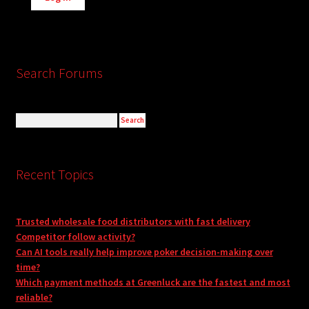
Search Forums
Recent Topics
Trusted wholesale food distributors with fast delivery
Competitor follow activity?
Can AI tools really help improve poker decision-making over
time?
Which payment methods at Greenluck are the fastest and most
reliable?