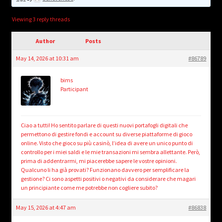
child
menu
Login/Create Account
Viewing 3 reply threads
Author
Posts
May 14, 2026 at 10:31 am
#86789
bims
Participant
Ciao a tutti! Ho sentito parlare di questi nuovi portafogli digitali che
permettono di gestire fondi e account su diverse piattaforme di gioco
online. Visto che gioco su più casinò, l’idea di avere un unico punto di
controllo per i miei saldi e le mie transazioni mi sembra allettante. Però,
prima di addentrarmi, mi piacerebbe sapere le vostre opinioni.
Qualcuno li ha già provati? Funzionano davvero per semplificare la
gestione? Ci sono aspetti positivi o negativi da considerare che magari
un principiante come me potrebbe non cogliere subito?
May 15, 2026 at 4:47 am
#86838