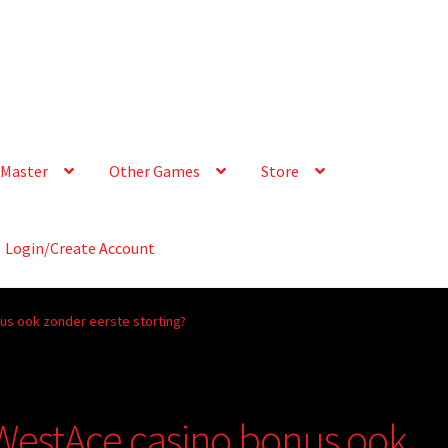
Master
Other Games
Store
Login/Create Account
us ook zonder eerste storting?
 WestAce casino bonus ook