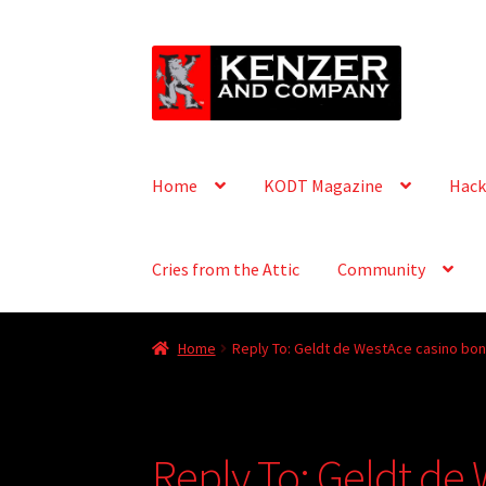
Skip
Skip
to
to
navigation
content
Home
KODT Magazine
Hack
Cries from the Attic
Community
Home
Reply To: Geldt de WestAce casino bon
Reply To: Geldt de