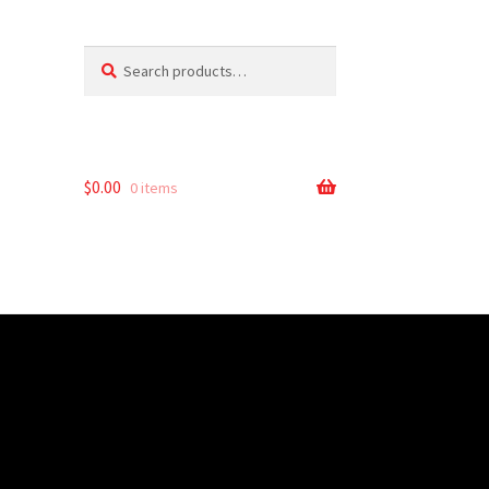
Search
Search
for:
$
0.00
0 items