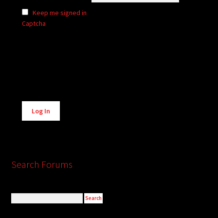
Keep me signed in
Captcha
Alternative:
Log In
Search Forums