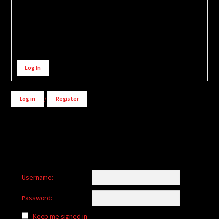
Alternative:
Log In
Log in
/
Register
Username:
Password:
Keep me signed in