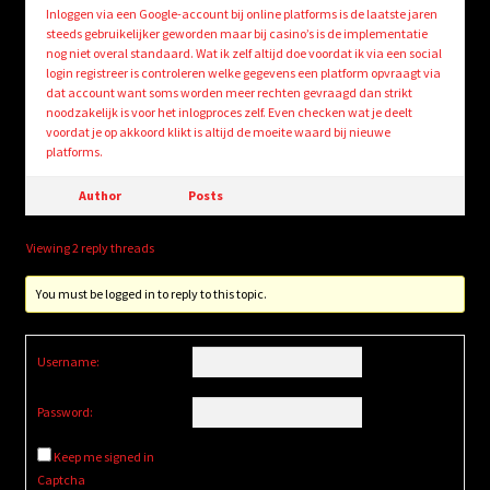
Inloggen via een Google-account bij online platforms is de laatste jaren
steeds gebruikelijker geworden maar bij casino’s is de implementatie
nog niet overal standaard. Wat ik zelf altijd doe voordat ik via een social
login registreer is controleren welke gegevens een platform opvraagt via
dat account want soms worden meer rechten gevraagd dan strikt
noodzakelijk is voor het inlogproces zelf. Even checken wat je deelt
voordat je op akkoord klikt is altijd de moeite waard bij nieuwe
platforms.
Author
Posts
Viewing 2 reply threads
You must be logged in to reply to this topic.
Username:
Password:
Keep me signed in
Captcha