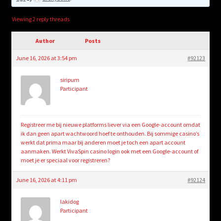
child
menu
Login/Create Account
Viewing 2 reply threads
Author
Posts
June 16, 2026 at 3:54 pm
#92123
siripum
Participant
Registreer me bij nieuwe platforms liever via een Google-account omdat
ik dan geen apart wachtwoord hoef te onthouden. Bij sommige casino’s
werkt dat prima maar bij anderen moet je toch een apart account
aanmaken. Werkt VivaSpin casino login ook met een Google-account of
moet je er speciaal voor registreren?
June 16, 2026 at 4:11 pm
#92124
lakidog
Participant