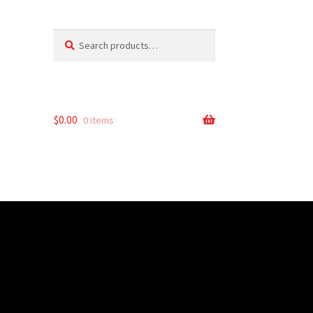
Search
Search
for:
$
0.00
0 items