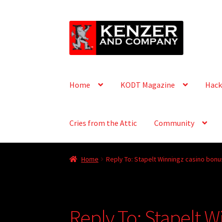
Skip
Skip
to
to
navigation
content
Home
KODT Magazine
Hack
Cries from the Attic
Community
Home
Reply To: Stapelt Winningz casino bon
Reply To: Stapelt W