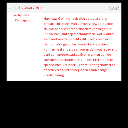
child
June 17, 2026 at 7:56 am
#92177
menu
Login/Create Account
archybows
Hacksaw Gaming heeft zich de laatste jaren
Participant
ontwikkeld tot een van de meest gewaardeerde
studios onder ervaren slotspelers vanwege hun
unieke bonusinkoop mechanismen. Wat ik altijd
aanraad voordat je echt geld inzet is even de
demomodus gebruiken want Hacksaw titels
kunnen heel anders aanvoelen dan wat je gewend
bent van andere studios. Even wennen aan de
specifieke mechanismen van een titel maakt je
speelsessies uiteindelijk een stuk aangenamer en
effectiever dan blind beginnen zonder enige
voorbereiding.