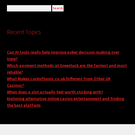
Recent Topics
Can AI tools really help improve poker decision-making over
time?
Which payment methods at Greenluck are the fastest and most
reliable?
What Makes LordofSpins.co.uk Different from Other UK
Casinos?
When does a slot actually feel worth sticking with?
Exploring alternative online casino entertainment and finding
the best platform