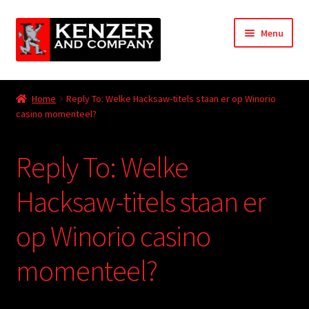
Skip
Skip
Menu
to
to
navigation
content
Expand
Home
child
Home
Reply To: Welke Hacksaw-titels staan er op Winorio
menu
Expand
casino momenteel?
KODT Magazine
child
menu
Expand
HackMaster
Reply To: Welke
child
menu
Expand
Other Games
Hacksaw-titels staan er
child
menu
Expand
op Winorio casino
Store
child
menu
momenteel?
Cries from the Attic
Expand
Community